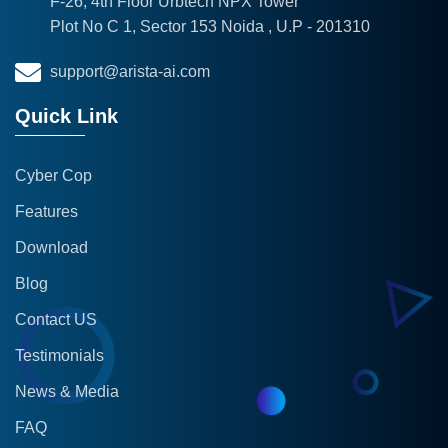
F-26, 4th Floor Urbtech NPX Tower
Plot No C 1, Sector 153 Noida , U.P - 201310
support@arista-ai.com
Quick Link
Cyber Cop
Features
Download
Blog
Contact US
Testimonials
News & Media
FAQ